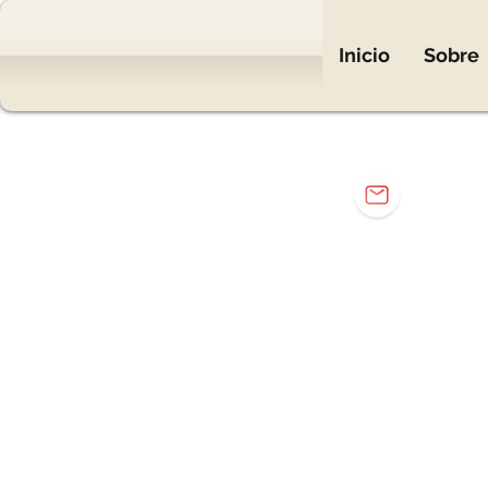
Inicio
Sobre
mar
Eng. Mar
Elétr
Elet
Carr