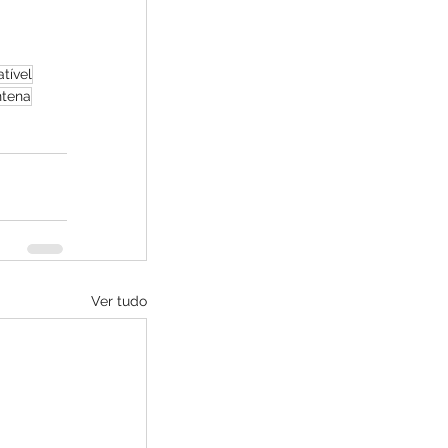
tível
ntena
Ver tudo