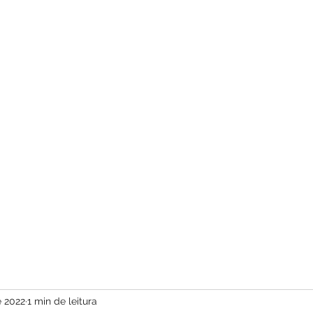
com vídeos ed
e 2022
1 min de leitura