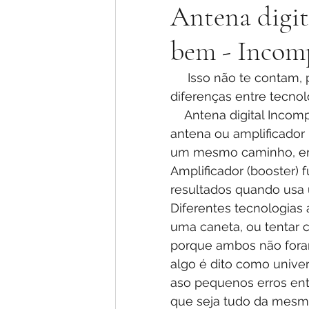
Antena digit
bem - Incomp
     Isso não te contam, porque é ruim para as vendas, mas quero que saiba! As 
diferenças entre tecnol
    Antena digital Incompatível -quando não pega bem É  comum o relato que a 
antena ou amplificador
um mesmo caminho, em t
Amplificador (booster)
resultados quando usa 
Diferentes tecnologias
uma caneta, ou tentar 
porque ambos não fora
algo é dito como univer
aso pequenos erros entre
que seja tudo da mesma