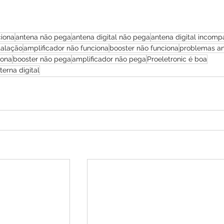
ciona
antena não pega
antena digital não pega
antena digital incompa
talação
amplificador não funciona
booster não funciona
problemas a
iona
booster não pega
amplificador não pega
Proeletronic é boa
terna digital