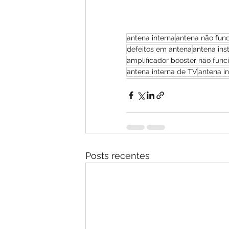
antena interna
antena não fun
defeitos em antena
antena ins
amplificador booster não func
antena interna de TV
antena in
Posts recentes