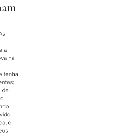
onam
va há 
e tenha 
ntes; 
 de 
o 
ndo 
vido 
eal é 
eus 