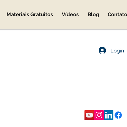
Materiais Gratuitos
Vídeos
Blog
Contat
co@marcomota.com
Login
co Mota
ica
rônica
eira