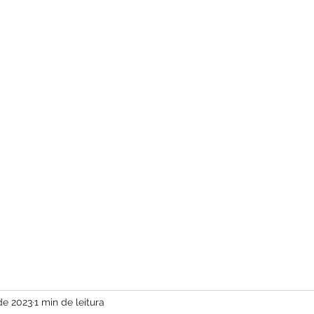
com vídeos ed
de 2023
1 min de leitura