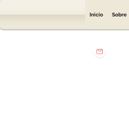
Inicio
Sobre
mar
Eng. Mar
Elétr
Elet
Carr