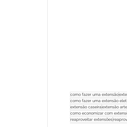
como fazer uma extensão
exte
como fazer uma extensão elet
extensão caseira
extensão art
como economizar com extens
reaproveitar extensões
reaprov