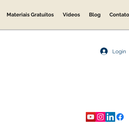
Materiais Gratuitos
Vídeos
Blog
Contat
co@marcomota.com
Login
co Mota
ica
rônica
eira