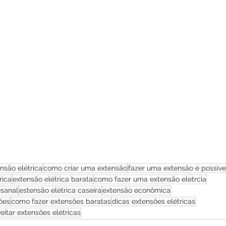
nsão elétrica
como criar uma extensão
fazer uma extensão é possive
rica
extensão elétrica barata
como fazer uma extensão eletrcia
esanal
estensão elétrica caseira
extensão econômica
ões
como fazer extensões baratas
dicas extensões elétricas
eitar extensões elétricas