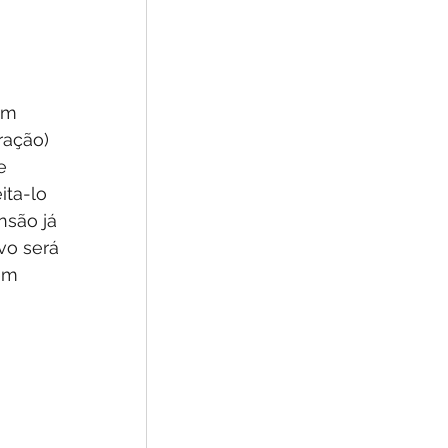
em 
ração) 
e 
ta-lo 
nsão já 
vo será 
em 