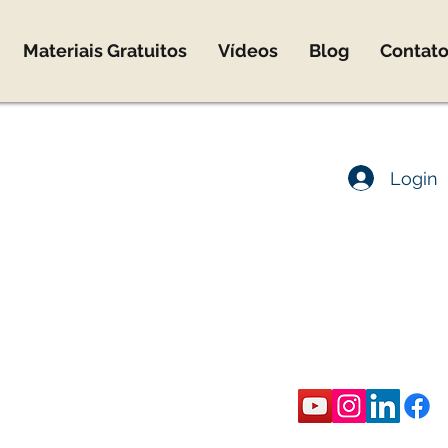
Materiais Gratuitos
Vídeos
Blog
Contat
co@marcomota.com
Login
co Mota
ica
rônica
eira