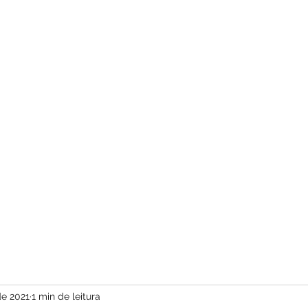
com vídeos ed
de 2021
1 min de leitura