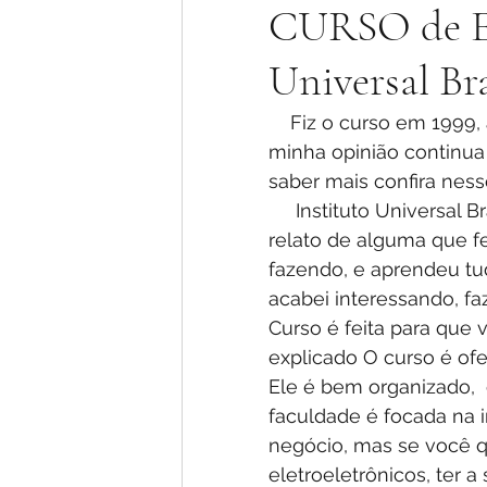
CURSO de E
Universal Bra
    Fiz o curso em 1999, agora depois de fazer Técnico, Engenharia e Pos-graduação 
minha opinião continua
saber mais confira ness
     Instituto Universal Brasileiro vale a pena CURSAR?  Tudo começou com um 
relato de alguma que fe
fazendo, e aprendeu tu
acabei interessando, fa
Curso é feita para que
explicado O curso é ofe
Ele é bem organizado,  
faculdade é focada na i
negócio, mas se você qu
eletroeletrônicos, ter a