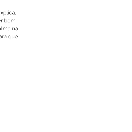
xplica, 
er bem 
alma na 
ara que 