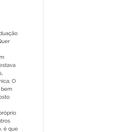
Quer 
estava 
, 
ica; O 
o bem 
osto 
próprio 
tros 
, é que 