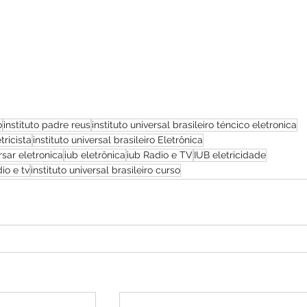
o
instituto padre reus
instituto universal brasileiro téncico eletronica
tricista
instituto universal brasileiro Eletrônica
ursar eletronica
iub eletrônica
iub Radio e TV
IUB eletricidade
dio e tv
instituto universal brasileiro curso