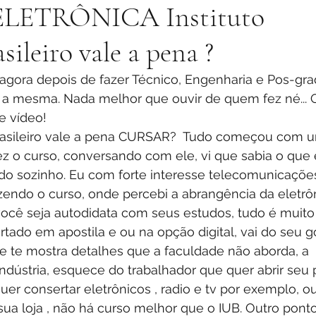
LETRÔNICA Instituto
sileiro vale a pena ?
 a mesma. Nada melhor que ouvir de quem fez né... 
e vídeo!
z o curso, conversando com ele, vi que sabia o que 
do sozinho. Eu com forte interesse telecomunicações
zendo o curso, onde percebi a abrangência da eletrôn
 você seja autodidata com seus estudos, tudo é muit
rtado em apostila e ou na opção digital, vai do seu g
e te mostra detalhes que a faculdade não aborda, a 
ndústria, esquece do trabalhador que quer abrir seu 
er consertar eletrônicos , radio e tv por exemplo, ou
 sua loja , não há curso melhor que o IUB. Outro ponto