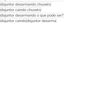
disjuntor desarmando chuveiro
disjuntor caindo chuveiro
disjuntor desarmando o que pode ser?
disjuntor caindo
disjuntor desarma
disjuntor desarmando como resolver
disjuntor desarmando como fazer
disjuntor problemas
disjuntor dicas
disjuntor errado
Ver tudo
Posts recentes