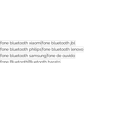
fone bluetooth xiaomi
fone bluetooth jbl
fone bluetooth philips
fone bluetooth lenovo
fone bluetooth samsung
fone de ouvido
fone Bluetooth
Bluetooth barato
fone para academia
fone ouvido para academia
fone ouvido Bluetooth
melhor fone de ouvido
melhor fone Bluetooth
fone Bluetooth Mais barato
Headset
E65
modelos
sem fio
fone para caminhada
fone para estudar
A65