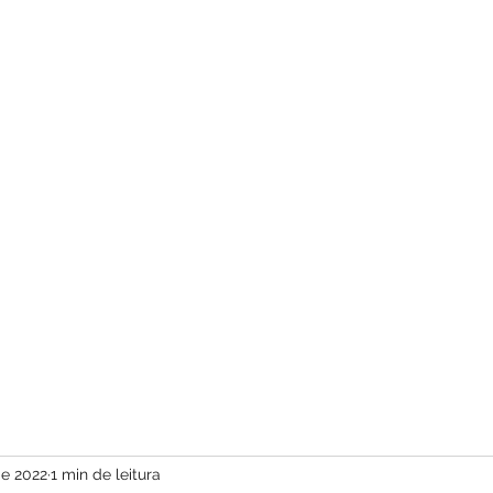
com vídeos ed
de 2022
1 min de leitura