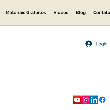
Materiais Gratuitos
Vídeos
Blog
Contat
co@marcomota.com
Login
co Mota
ica
rônica
eira