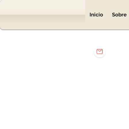
Inicio
Sobre
mar
Eng. Mar
Elétr
Elet
Carr