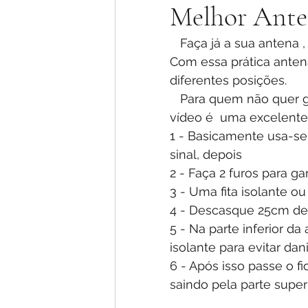
Melhor Anten
   Faça já a sua antena 
Com essa prática anten
diferentes posições. 
   Para quem não quer gastar muito e ter sua antena por menos de 5 reais esse 
vídeo é  uma excelent
1 - Basicamente usa-se 
sinal, depois 
2 - Faça 2 furos para gar
3 - Uma fita isolante o
4 - Descasque 25cm de f
5 - Na parte inferior d
isolante para evitar dan
6 - Após isso passe o fi
saindo pela parte superi