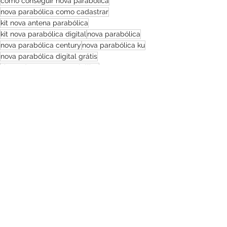
como conseguir nova parabólica
nova parabólica como cadastrar
kit nova antena parabólica
kit nova parabólica digital
nova parabólica
nova parabólica century
nova parabólica ku
nova parabólica digital grátis
site cadastro nova parabólica
siga antenado nova parabólica
nova parabólica banda ku
nova parabólica Kit de migração
nova antena parabolica
Ver tudo
Posts recentes