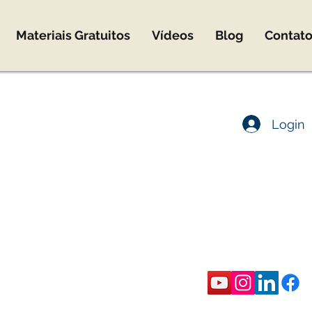
Materiais Gratuitos
Vídeos
Blog
Contat
co@marcomota.com
Login
co Mota
ica
rônica
eira