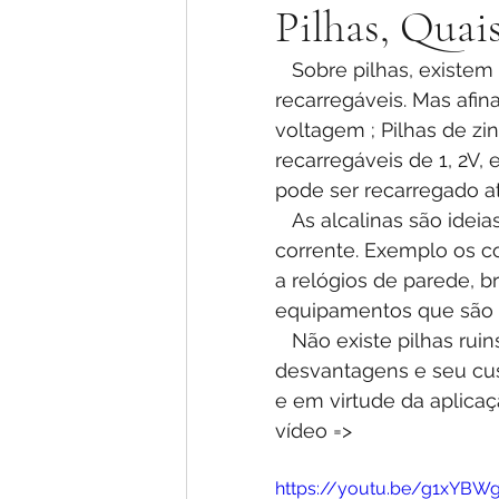
Pilhas, Qua
   Sobre pilhas, existem as comuns, de zinco ( zinco carbono) , as alcalinas e 
recarregáveis. Mas afina
voltagem ; Pilhas de zi
recarregáveis de 1, 2V,
pode ser recarregado a
   As alcalinas são ideias para equipamentos que exigem muito, exigem boa 
corrente. Exemplo os c
a relógios de parede, b
equipamentos que são 
   Não existe pilhas ruins,  pois ambas as pilhas apresentam vantagens e 
desvantagens e seu cust
e em virtude da aplicaç
vídeo =>
https://youtu.be/g1xYBW