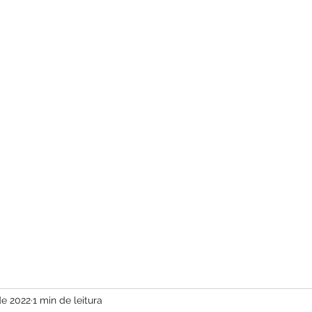
com vídeos ed
de 2022
1 min de leitura