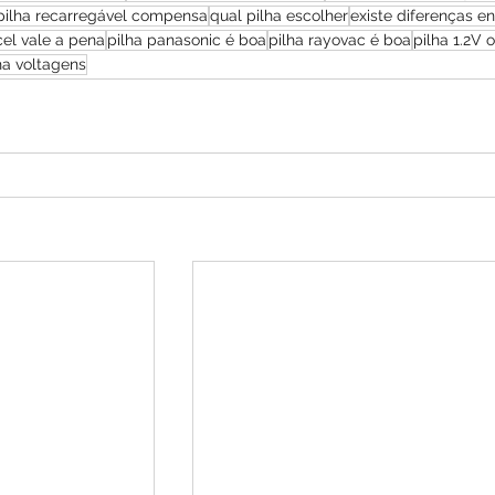
pilha recarregável compensa
qual pilha escolher
existe diferenças en
cel vale a pena
pilha panasonic é boa
pilha rayovac é boa
pilha 1.2V 
ha voltagens