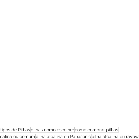
tipos de Pilhas
pilhas como escolher
como comprar pilhas
alcalina ou comum
pilha alcalina ou Panasonic
pilha alcalina ou rayov