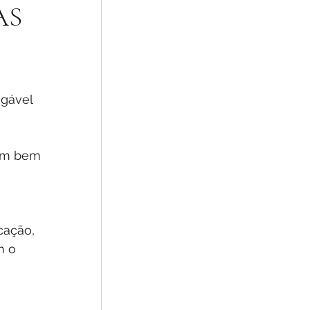
AS
 
egável 
vem bem 
cação, 
m o 