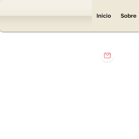
Inicio
Sobre
mar
Eng. Mar
Elétr
Elet
Carr