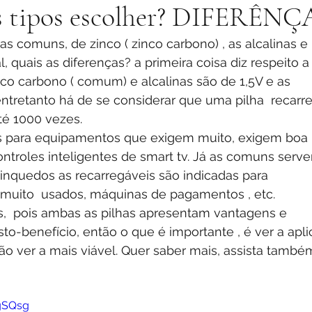
is tipos escolher? DIFERÊNÇ
l, quais as diferenças? a primeira coisa diz respeito a
nco carbono ( comum) e alcalinas são de 1,5V e as 
 entretanto há de se considerar que uma pilha  recarr
té 1000 vezes. 
ontroles inteligentes de smart tv. Já as comuns ser
rinquedos as recarregáveis são indicadas para 
muito  usados, máquinas de pagamentos , etc.
o-benefício, então o que é importante , é ver a apli
ão ver a mais viável. Quer saber mais, assista també
gSQsg