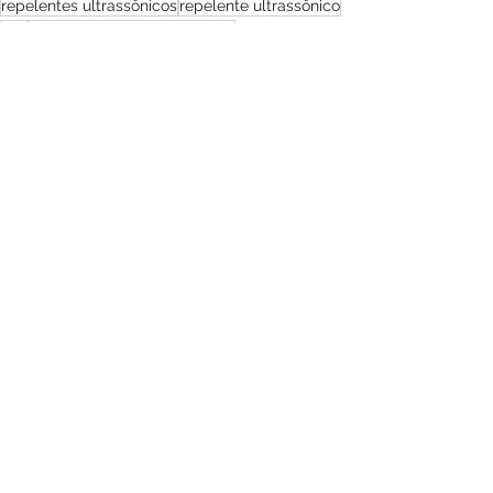
repelentes ultrassônicos
repelente ultrassônico
zen
repelentes ultrassônicos zen
repelente eletrônico zen
repelente eletrônico ultrassônico zen
Ver tudo
Posts recentes