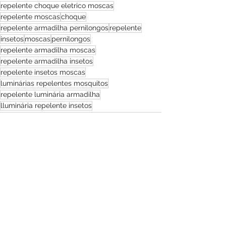
repelente choque eletrico moscas
repelente moscas
choque
repelente armadilha pernilongos
repelente
insetos
moscas
pernilongos
repelente armadilha moscas
repelente armadilha insetos
repelente insetos moscas
luminárias repelentes mosquitos
repelente luminária armadilha
lluminária repelente insetos
Ver tudo
Posts recentes